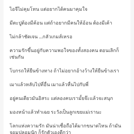
ไอจีไม่คุมโทน แต่อยากได้คนมาคุมใจ
มีตะปูต้องมีค้อน แต่ถ้าอยากมีคนให้อ้อน ต้องมีเค้า
ไม่กล้าชัดเจน …กลัวเกมส์เหรอ
ความรักขึ้นอยู่กับความพอใจของทั้งสองคน ตอนเลิกก็
เช่นกัน
โบกรถให้ยืนข้างทาง ถ้าไม่อยากอ้างว้างให้ยืนข้างเรา
เมาแล้วหลับไปที่อื่น เมาแล้วหื่นไปกับพี่
อยู่คนเดียวมันอิสระ แต่ลองคบเรามั้ยจ๊ะแล้วจะสนุก
มองหน้าแล้วทำเฉย ระวังเป็นลูกเขยแม่เรานะ
โลกแห่งความรัก มันน่าเชื่อถือได้มากขนาดไหน ถ้ามัน
จอมปลอมนัก ก็รักตัวเองดีกว่า