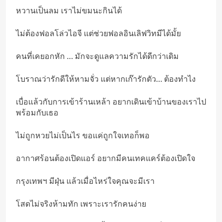
หวานเป็นลม เราไม่ขมนะกินได้
ไม่ต้องฟอลโล่วไอจี แต่ช่วยฟอลอินเลิฟวิทมีได้มั้ย
คนที่เคยอกหัก … มักจะดูแลความรักได้ดีกว่าเดิม
โบราณว่ารักดีให้หามจั่ว แต่หากเก๊ารักตัว… ต้องทำไง
เบื่อแล้วกับการเข้าร้านเหล้า อยากเดินเข้าบ้านของเราไป
พร้อมกับเธอ
ไม่ถูกหวยไม่เป็นไร ขอแค่ถูกใจเทอก็พอ
อากาศร้อนต้องเปิดแอร์ อยากมีคนเทคแคร์ต้องเปิดใจ
กรุงเทพฯ มีฝุ่น แล้วเมื่อไหร่ใจคุณจะมีเรา
โสดไม่จริงห้ามทัก เพราะเรารักคนง่าย