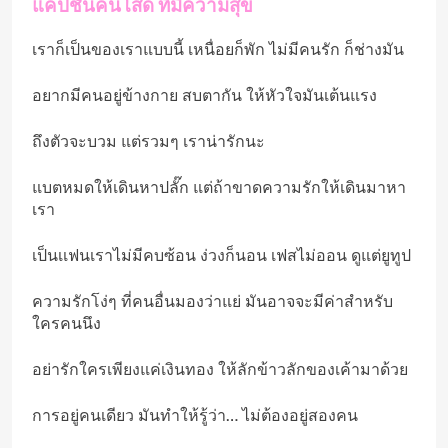
แคปชั่นคนโสด ที่มีความสุข
เราก็เป็นของเราแบบนี้ เหนื่อยก็พัก ไม่มีคนรัก ก็ช่างมัน
อยากมีคนอยู่ข้างกาย สบตากัน ให้หัวใจมันเต้นแรง
ถึงตัวจะบวม แต่รวมๆ เราน่ารักนะ
แบตหมดให้เดินหาปลั๊ก แต่ถ้าขาดความรักให้เดินมาหา
เรา
เป็นเเฟนเราไม่มีคบซ้อน ง่วงก็นอน เฟสไม่ออน ดูแต่ยูทูป
ความรักโง่ๆ ที่คนอื่นมองว่าแย่ มันอาจจะมีค่าสำหรับ
ใครคนนึง
อย่ารักใครเพียงแค่เงินทอง ให้ลักข้าวลักของเค้ามาด้วย
การอยู่คนเดียว มันทำให้รู้ว่า… ไม่ต้องอยู่สองคน