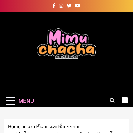
Skip
to
content
MIMUCHACHA.C
ใหม่ล่าสุด แคปชั่นโดนๆ แคปชั่นอ่อย แคปชั่น
น่ารักกวนๆ แคปชั่นเด็ด แคปชั่น ความหมาย
ดีๆ
MENU
Home
แคปชั่น
แคปชั่น อ่อย