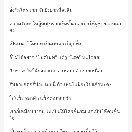
ยิ่งรักใครมาก มันยิ่งยากที่จะลืม
ความรักทำให้ผู้หญิงเข้มแข็งขึ้น และทำให้ผู้ชายอ่อนแอ
ลง
เป็นคนดีก็โดนเท เป็นคนเกเรก็ถูกทิ้ง
ก็ไม่ได้อยาก “โปรโมท” แต่กู “โสด” นะไอ่สัส
ถึงเราจะไม่ได้ผอม แต่เวลาหอมแล้วหายเหนื่อย
รีพลายสตอรี่บ่อยแบบนี้ ถ้าแฟนไม่มีจะจีบแล้วนะคะ
ไม่แพ้หรอกฝุ่น แพ้คุณ​มากกว่า
เราก็เหมือนยาดม ไม่เน้นให้ใครชื่นชม แต่เน้นให้คนชื่น
ใจ
เป็นคนยิ้มยาก แต่ถ้าชอบใครมากๆ จะยิ้มให้