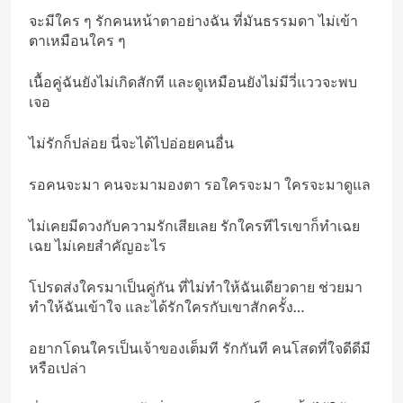
จะมีใคร ๆ รักคนหน้าตาอย่างฉัน ที่มันธรรมดา ไม่เข้า
ตาเหมือนใคร ๆ
เนื้อคู่ฉันยังไม่เกิดสักที และดูเหมือนยังไม่มีวี่แววจะพบ
เจอ
ไม่รักก็ปล่อย นี่จะได้ไปอ่อยคนอื่น
รอคนจะมา คนจะมามองตา รอใครจะมา ใครจะมาดูแล
ไม่เคยมีดวงกับความรักเสียเลย รักใครทีไรเขาก็ทำเฉย
เฉย ไม่เคยสำคัญอะไร
โปรดส่งใครมาเป็นคู่กัน ที่ไม่ทำให้ฉันเดียวดาย ช่วยมา
ทำให้ฉันเข้าใจ และได้รักใครกับเขาสักครั้ง…
อยากโดนใครเป็นเจ้าของเต็มที รักกันที คนโสดที่ใจดีดีมี
หรือเปล่า