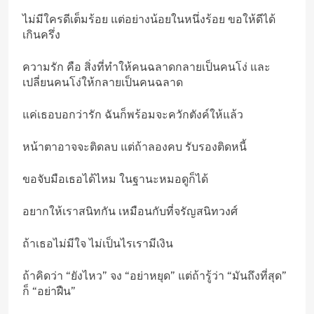
ไม่มีใครดีเต็มร้อย แต่อย่างน้อยในหนึ่งร้อย ขอให้ดีได้
เกินครึ่ง
ความรัก คือ สิ่งที่ทำให้คนฉลาดกลายเป็นคนโง่ และ
เปลี่ยนคนโง่ให้กลายเป็นคนฉลาด
แค่เธอบอกว่ารัก ฉันก็พร้อมจะควักตังค์ให้แล้ว
หน้าตาอาจจะติดลบ แต่ถ้าลองคบ รับรองติดหนี้
ขอจับมือเธอได้ไหม ในฐานะหมอดูก็ได้
อยากให้เราสนิทกัน เหมือนกับที่จรัญสนิทวงศ์
ถ้าเธอไม่มีใจ ไม่เป็นไรเรามีเงิน
ถ้าคิดว่า “ยังไหว” จง “อย่าหยุด” แต่ถ้ารู้ว่า “มันถึงที่สุด”
ก็ “อย่าฝืน”