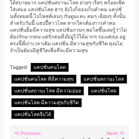
ได้สบายมาก แคปชั่นสถานะโสด สวยๆ เริ่ดๆ พร้อมเชิด
ใส่เสมอ แคปชั่นโสด ฮาๆ ยังไงก็ลองเก็บคำคม แคปชั่
นทั้งหมดนี้ ไปโพสต์เล่นๆ กันดูนะคะ คมๆ เฉียบๆ ทั้งนั้น
สำหรับวันนี้ แฮปปี้สาวโสด หากใครต้องการคำคม
แคปชั่นยิ้มมีความสุข แคปชั่นกวนๆ พอโตขึ้นเลยรู้ว่าไม่
ต้องรักมากคน แต่รักคนที่
มี
อยู่ไว้ให้มากๆ รอ
แค่
เธอ อยู่
ตรงนี้ที่เก่าเวลาเดิม แคปชั่น มีความสุขกับชีวิต คุณไม่
จำเป็นต้องมีคู่ชีวิตเพื่อที่จะมีความสุข
Tagged:
แคปชั่นคนโสด
แคปชั่นคนโสด ที่มีความสุข
แคปชั่นสถานะโสด
แคปชั่นสถานะโสด มีความอ่อย
แคปชั่นโสด
แคปชั่นโสด มีความสุขกับชีวิต
แคปชั่นโสดจีบได้
Post
Previous:
Next: