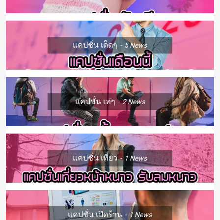
แคปชั่น เด็ดๆ
5
News
แคปชั่น เท่ๆ
2
News
แคปชั่น เที่ยว
1
News
แคปชั่น เปิดร้าน
1
News