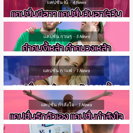
แคปชั่น IG
4
News
แคปชั่น กวนๆ
5
News
แคปชั่น กาแฟ
1
News
แคปชั่น กำลังใจ
1
News