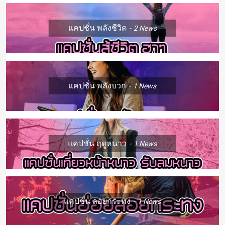
แคปชั่น พลังชีวิต
2
News
แคปชั่น พลังบวก
1
News
แคปชั่น ฤดูหนาว
1
News
แคปชั่น ลอยกระทง
1
News