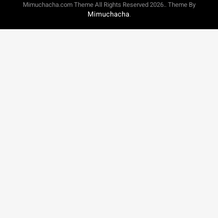
Mimuchacha.com Theme All Rights Reserved 2026.. Theme By
Mimuchacha
.