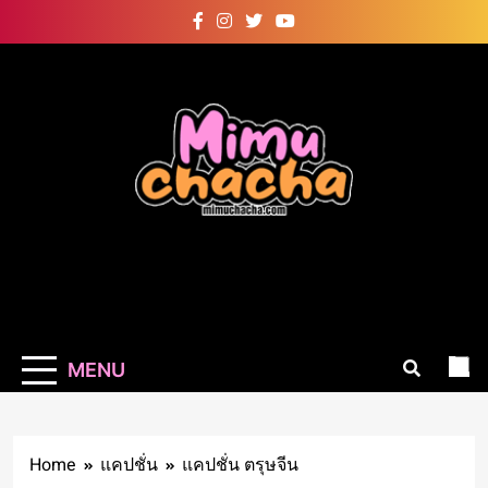
Skip
to
content
MIMUCHACHA.C
ใหม่ล่าสุด แคปชั่นโดนๆ แคปชั่นอ่อย แคปชั่น
น่ารักกวนๆ แคปชั่นเด็ด แคปชั่น ความหมาย
ดีๆ
MENU
5
Home
แคปชั่น
แคปชั่น ตรุษจีน
คำคมวันหวยออก แคปชั่นหวย