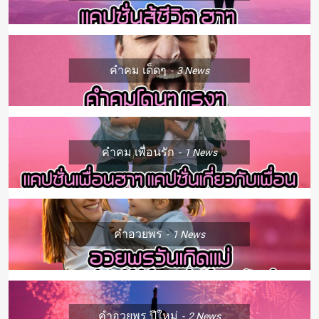
คำคม เด็ดๆ
3
News
คำคม เพื่อนรัก
1
News
คำอวยพร
1
News
คำอวยพร ปีใหม่
2
News