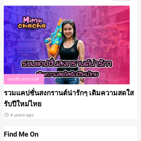
แม่ให้ชุ่มฉ่ำใจ
คำอวยพร วันเกิด
8
แคปชั่นปล่อยปลา ไปวัดไม่ได้
บุญ ไปในใจคุณได้ปะ
แคปชั่น ทำบุญ
1
รวมแคปชั่นทำบุญ ความหมายดี
ใช้โพสต์หลังไปวัดแล้วอิ่มใจ
แคปชั่น ฝันดี
แคปชั่น เด็ด
แคปชั่น ทำบุญ
ส
แคปชั่นฝันดี ฝันดีก็สำคัญ แต่ถ้าฝันถึงกันมัน
แ
คงจะดี
2
รวมแคปชั่นสงกรานต์น่ารักๆ
4 years ago
เติมความสดใสรับปีใหม่ไทย
แคปชั่น สงกรานต์
Find Me On