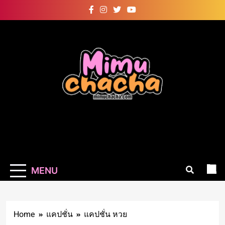
Skip
to
content
MIMUCHACHA.C
ใหม่ล่าสุด แคปชั่นโดนๆ แคปชั่นอ่อย แคปชั่น
น่ารักกวนๆ แคปชั่นเด็ด แคปชั่น ความหมาย
ดีๆ
MENU
5
Home
แคปชั่น
แคปชั่น หวย
คำคมวันหวยออก แคปชั่นหวย