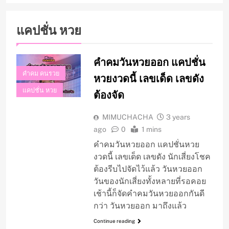
งวดนี้ เลขเด็ด เลขดัง ต้องจัด
คำคม คนรวย
แคปชั่น หวย
แคปชั่น หวย
6
แคปชั่นอั่งเปา ไม่จำเป็นต้องให้
คำคมวันหวยออก แคปชั่น
อั่งเปา แค่กระซิบเบาๆ ว่ารักเรา
คำคม คนรวย
หวยงวดนี้ เลขเด็ด เลขดัง
ก็พอ
แคปชั่น หวย
แคปชั่น ตรุษจีน
แคปชั่น ปีใหม่
ต้องจัด
7
MIMUCHACHA
3 years
อวยพรวันเกิดแม่ อวยพรยังไง
ago
0
1 mins
ให้น่ารักให้รู้สึกอบอุ่น ไว้บอกรัก
คำคมวันหวยออก แคปชั่นหวย
งวดนี้ เลขเด็ด เลขดัง นักเสี่ยงโชค
แม่ให้ชุ่มฉ่ำใจ
คำอวยพร วันเกิด
ต้องรีบไปจัดไว้แล้ว วันหวยออก
วันของนักเสี่ยงทั้งหลายที่รอคอย
8
เช้านี้ก็จัดคำคมวันหวยออกกันดี
แคปชั่นปล่อยปลา ไปวัดไม่ได้
กว่า วันหวยออก มาถึงแล้ว
บุญ ไปในใจคุณได้ปะ
Continue reading
แคปชั่น ทำบุญ