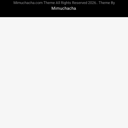
Mimuchacha.com Theme All Rights Reserved 2026.. Theme By
Mimuchacha
.