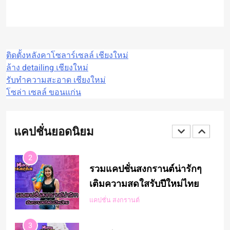
1
รวมแคปชั่นทำบุญ ความหมายดี
ใช้โพสต์หลังไปวัดแล้วอิ่มใจ
ติดตั้งหลังคาโซลาร์เซลล์ เชียงใหม่
แคปชั่น ทำบุญ
ล้าง detailing เชียงใหม่
รับทำความสะอาด เชียงใหม่
2
โซล่า เซลล์ ขอนแก่น
รวมแคปชั่นสงกรานต์น่ารักๆ
เติมความสดใสรับปีใหม่ไทย
แคปชั่นยอดนิยม
แคปชั่น สงกรานต์
3
แคปชั่นฝันดี ฝันดีก็สำคัญ แต่ถ้า
ฝันถึงกันมันคงจะดี
แคปชั่น ฝันดี
แคปชั่น เด็ด
4