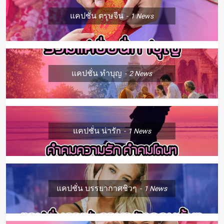
แคปชั่น ตรุษจีน
1
News
แคปชั่น ทำบุญ
2
News
แคปชั่น น่ารัก
1
News
แคปชั่น บรรยากาศชิวๆ
1
News