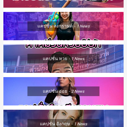
แคปชั่น สงกรานต์
1
News
แคปชั่น หวย
1
News
แคปชั่น อ่อย
2
News
แคปชั่น อังกฤษ
1
News