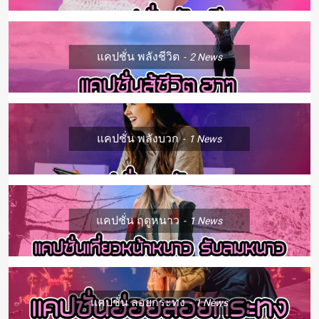
แคปชั่น พลังชีวิต
2
News
แคปชั่น พลังบวก
1
News
แคปชั่น ฤดูหนาว
1
News
แคปชั่น ลอยกระทง
1
News