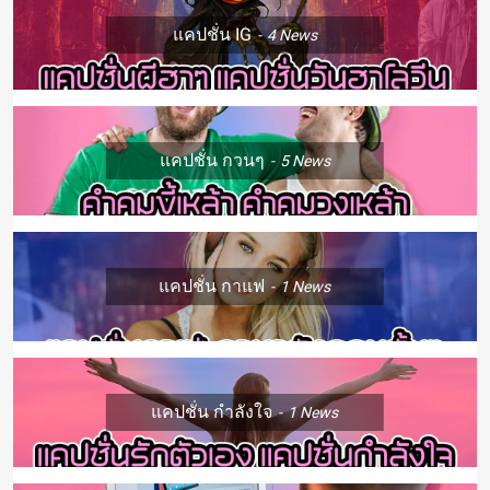
แคปชั่น IG
4
News
แคปชั่น กวนๆ
5
News
แคปชั่น กาแฟ
1
News
แคปชั่น กำลังใจ
1
News