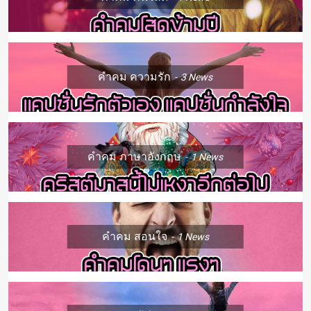
แคปชั่นอั่งเปา ไม่จำเป็นต้องให้
อั่งเปา แค่กระซิบเบาๆ ว่ารักเรา
ก็พอ
แคปชั่น ตรุษจีน
แคปชั่น ปีใหม่
คำคม ความรัก
3
News
7
อวยพรวันเกิดแม่ อวยพรยังไง
ให้น่ารักให้รู้สึกอบอุ่น ไว้บอกรัก
แม่ให้ชุ่มฉ่ำใจ
คำอวยพร วันเกิด
คำคม ภาษาอังกฤษ
1
News
8
แคปชั่นปล่อยปลา ไปวัดไม่ได้
บุญ ไปในใจคุณได้ปะ
คำคม สอนใจ
แคปชั่น ทำบุญ
1
News