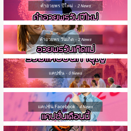
คำอวยพร ปีใหม่
2
News
คำอวยพร วันเกิด
2
News
แคปชั่น
0
News
แคปชั่น Facebook
4
News