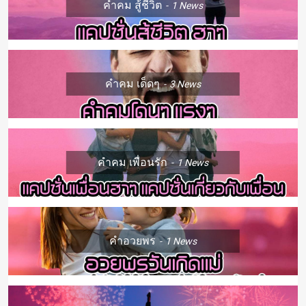
คำคม สู้ชีวิต
1
News
คำคม เด็ดๆ
3
News
คำคม เพื่อนรัก
1
News
คำอวยพร
1
News