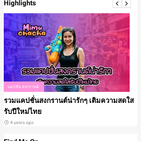
Highlights
ให้น่ารักให้รู้สึกอบอุ่น ไว้บอกรัก
แม่ให้ชุ่มฉ่ำใจ
คำอวยพร วันเกิด
8
แคปชั่นปล่อยปลา ไปวัดไม่ได้
บุญ ไปในใจคุณได้ปะ
แคปชั่น ทำบุญ
1
รวมแคปชั่นทำบุญ ความหมายดี
ใช้โพสต์หลังไปวัดแล้วอิ่มใจ
แคปชั่น ฝันดี
แคปชั่น เด็ด
แคปชั่น ทำบุญ
ส
แคปชั่นฝันดี ฝันดีก็สำคัญ แต่ถ้าฝันถึงกันมัน
แ
คงจะดี
2
รวมแคปชั่นสงกรานต์น่ารักๆ
4 years ago
เติมความสดใสรับปีใหม่ไทย
แคปชั่น สงกรานต์