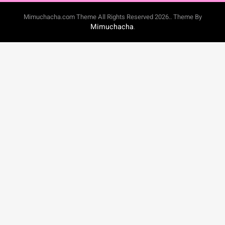
Mimuchacha.com Theme All Rights Reserved 2026.. Theme By
Mimuchacha
.