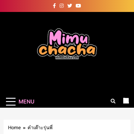
Skip
to
content
MIMUCHACHA.C
ใหม่ล่าสุด แคปชั่นโดนๆ แคปชั่นอ่อย แคปชั่น
น่ารักกวนๆ แคปชั่นเด็ด แคปชั่น ความหมาย
ดีๆ
MENU
Home
คำเต๊าะรุ่นพี่
5