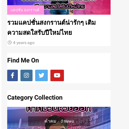
ไม่ได้บุญ ไปในใจคุณได้
แคปชั่น สงกรานต์
แคปชั่น ฝ
ปะ
แคปชั่น ทำบุญ
รวมแคปชั่นสงกรานต์น่ารักๆ เติม
แคปชั่
1
รวมแคปชั่นทำบุญ ความ
ความสดใสรับปีใหม่ไทย
ถึงกัน
หมายดี ใช้โพสต์หลังไป
4 years ago
4 year
วัดแล้วอิ่มใจ
แคปชั่น ทำบุญ
2
Find Me On
รวมแคปชั่นสงกรานต์น่า
รักๆ เติมความสดใสรับปี
ใหม่ไทย
แคปชั่น สงกรานต์
3
แคปชั่นฝันดี ฝันดีก็สำคัญ
Category Collection
แต่ถ้าฝันถึงกันมันคงจะดี
แคปชั่น ฝันดี
แคปชั่น เด็ด
คำคม
0
News
4
แคปชั่นทุเรียน หน้าทุเรียน