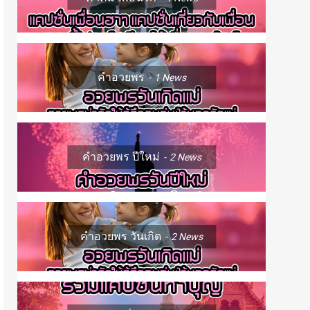
คำอวยพร
1
News
คำอวยพร ปีใหม่
2
News
คำอวยพร วันเกิด
2
News