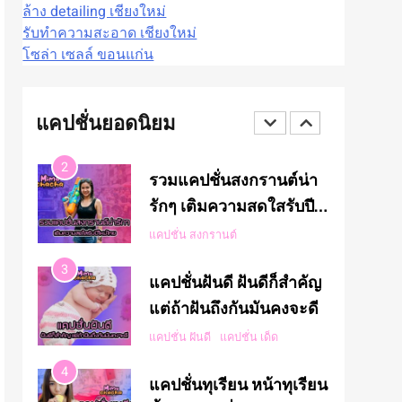
ไม่ได้บุญ ไปในใจคุณได้
ล้าง detailing เชียงใหม่
ปะ
รับทำความสะอาด เชียงใหม่
แคปชั่น ทำบุญ
โซล่า เซลล์ ขอนแก่น
1
รวมแคปชั่นทำบุญ ความ
หมายดี ใช้โพสต์หลังไป
แคปชั่นยอดนิยม
วัดแล้วอิ่มใจ
แคปชั่น ทำบุญ
2
รวมแคปชั่นสงกรานต์น่า
รักๆ เติมความสดใสรับปี
ใหม่ไทย
แคปชั่น สงกรานต์
3
แคปชั่นฝันดี ฝันดีก็สำคัญ
แต่ถ้าฝันถึงกันมันคงจะดี
แคปชั่น ฝันดี
แคปชั่น เด็ด
4
แคปชั่นทุเรียน หน้าทุเรียน