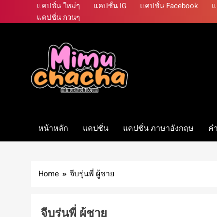
Skip
แคปชั่น ใหม่ๆ
แคปชั่น IG
แคปชั่น Facebook
แ
to
แคปชั่น กวนๆ
content
MIMUCHACHA.C
ใหม่ล่าสุด แคปชั่นโดนๆ แคปชั่นอ่อย แคปชั่นน่ารักกว
หน้าหลัก
แคปชั่น
แคปชั่น ภาษาอังกฤษ
ค
Home
จีบรุ่นพี่ ผู้ชาย
จีบรุ่นพี่ ผู้ชาย