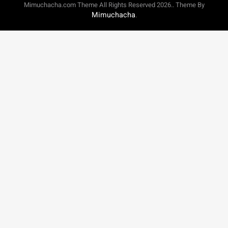
Mimuchacha.com Theme All Rights Reserved 2026.. Theme By
Mimuchacha
.