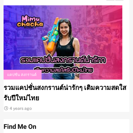
แม่ให้ชุ่มฉ่ำใจ
คำอวยพร วันเกิด
8
แคปชั่นปล่อยปลา ไปวัดไม่ได้
บุญ ไปในใจคุณได้ปะ
แคปชั่น ทำบุญ
1
รวมแคปชั่นทำบุญ ความหมายดี
ใช้โพสต์หลังไปวัดแล้วอิ่มใจ
แคปชั่น ฝันดี
แคปชั่น เด็ด
แคปชั่น ทำบุญ
ส
แคปชั่นฝันดี ฝันดีก็สำคัญ แต่ถ้าฝันถึงกันมัน
แ
คงจะดี
2
รวมแคปชั่นสงกรานต์น่ารักๆ
4 years ago
เติมความสดใสรับปีใหม่ไทย
แคปชั่น สงกรานต์
Find Me On