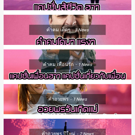
คำคม เด็ดๆ
3
News
คำคม เพื่อนรัก
1
News
คำอวยพร
1
News
คำอวยพร ปีใหม่
2
News