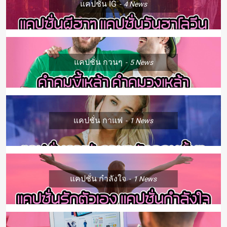
แคปชั่น IG
4
News
แคปชั่น กวนๆ
5
News
แคปชั่น กาแฟ
1
News
แคปชั่น กำลังใจ
1
News