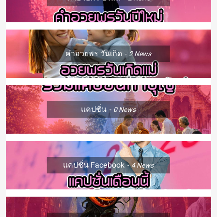
คำอวยพร วันเกิด
2
News
แคปชั่น
0
News
แคปชั่น Facebook
4
News