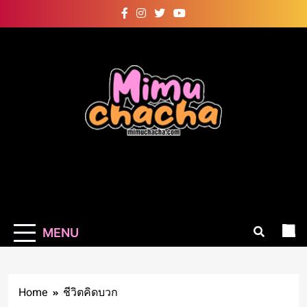
Skip
to
content
MIMUCHACHA.C
ใหม่ล่าสุด แคปชั่นโดนๆ แคปชั่นอ่อย แคปชั่น
น่ารักกวนๆ แคปชั่นเด็ด แคปชั่น ความหมาย
ดีๆ
MENU
5
Home
ชีวิตคิดบวก
คำคมวันหวยออก แคปชั่นหวย