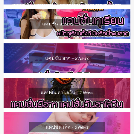
แคปชั่น อาหาร
1
News
แคปชั่น ฮาๆ
2
News
แคปชั่น ฮาโลวีน
1
News
แคปชั่น เด็ด
5
News