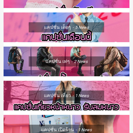
แคปชั่น เด็ดๆ
5
News
แคปชั่น เท่ๆ
2
News
แคปชั่น เที่ยว
1
News
แคปชั่น เปิดร้าน
1
News