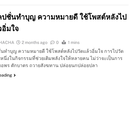
ปชั่นทำบุญ ความหมายดี ใช้โพสต์หลังไป
วอิ่มใจ
HACHA
2 months ago
0
1 mins
่นทำบุญ ความหมายดี ใช้โพสต์หลังไปวัดแล้วอิ่มใจ การไปวัด
หนึ่งในกิจกรรมที่ช่วยเติมพลังใจให้หลายคน ไม่ว่าจะเป็นการ
ขอพร ตักบาตร ถวายสังฆทาน ปล่อยนกปล่อยปลา
reading