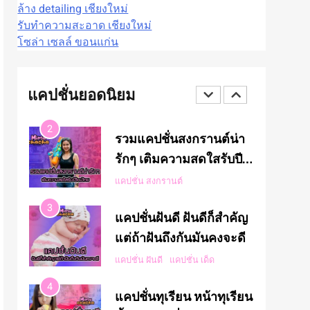
ไม่ได้บุญ ไปในใจคุณได้
ล้าง detailing เชียงใหม่
ปะ
รับทำความสะอาด เชียงใหม่
แคปชั่น ทำบุญ
โซล่า เซลล์ ขอนแก่น
1
รวมแคปชั่นทำบุญ ความ
หมายดี ใช้โพสต์หลังไป
แคปชั่นยอดนิยม
วัดแล้วอิ่มใจ
แคปชั่น ทำบุญ
2
รวมแคปชั่นสงกรานต์น่า
รักๆ เติมความสดใสรับปี
ใหม่ไทย
แคปชั่น สงกรานต์
3
แคปชั่นฝันดี ฝันดีก็สำคัญ
แต่ถ้าฝันถึงกันมันคงจะดี
แคปชั่น ฝันดี
แคปชั่น เด็ด
4
แคปชั่นทุเรียน หน้าทุเรียน