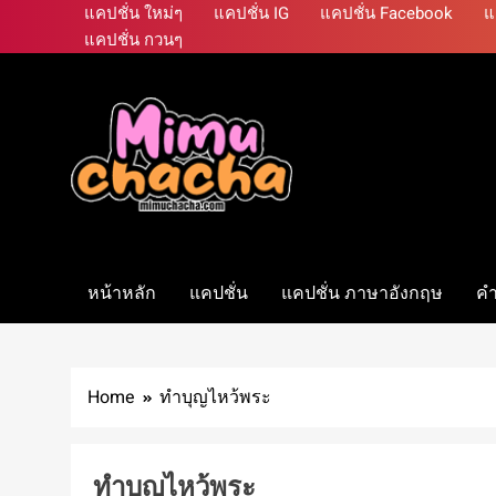
Skip
แคปชั่น ใหม่ๆ
แคปชั่น IG
แคปชั่น Facebook
แ
to
แคปชั่น กวนๆ
content
MIMUCHACHA.C
ใหม่ล่าสุด แคปชั่นโดนๆ แคปชั่นอ่อย แคปชั่นน่ารักกว
หน้าหลัก
แคปชั่น
แคปชั่น ภาษาอังกฤษ
ค
Home
ทำบุญไหว้พระ
ทำบุญไหว้พระ