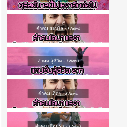
แคปชั่นปล่อยปลา ไปวัด
ไม่ได้บุญ ไปในใจคุณได้
ปะ
แคปชั่น ทำบุญ
คำคม สอนใจ
1
News
คำคม สู้ชีวิต
1
News
คำคม เด็ดๆ
3
News
คำคม เพื่อนรัก
1
News