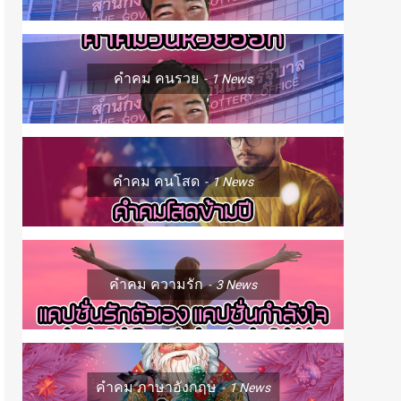
ทั้งที มีหรือพี่จะพลาด
แคปชั่น ผลไม้
แคปชั่น อาหาร
คำคม คนรวย
1
News
5
คำคมวันหวยออก แคปชั่น
หวยงวดนี้ เลขเด็ด เลขดัง
ต้องจัด
คำคม คนรวย
แคปชั่น หวย
คำคม คนโสด
1
News
6
แคปชั่นอั่งเปา ไม่จำเป็น
ต้องให้อั่งเปา แค่กระซิบ
เบาๆ ว่ารักเราก็พอ
แคปชั่น ตรุษจีน
แคปชั่น ปีใหม่
คำคม ความรัก
3
News
7
อวยพรวันเกิดแม่ อวยพร
ยังไงให้น่ารักให้รู้สึกอบอุ่น
ไว้บอกรักแม่ให้ชุ่มฉ่ำใจ
คำอวยพร วันเกิด
คำคม ภาษาอังกฤษ
1
News
8