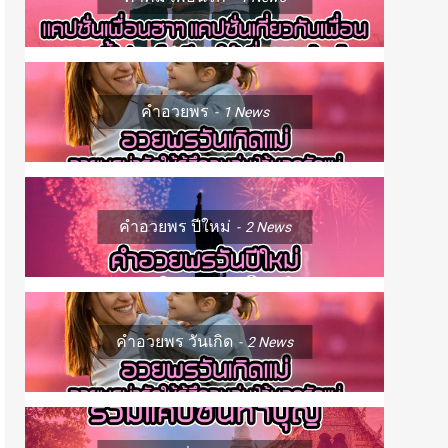
คำอวยพร
1
News
คำอวยพร ปีใหม่
2
News
คำอวยพร วันเกิด
2
News