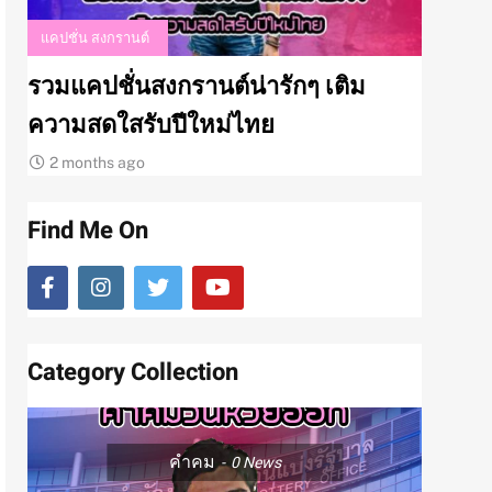
ไม่ได้บุญ ไปในใจคุณได้
แคปชั่น สงกรานต์
แคปชั่น ฝ
ปะ
แคปชั่น ทำบุญ
รวมแคปชั่นสงกรานต์น่ารักๆ เติม
แคปชั่
1
รวมแคปชั่นทำบุญ ความ
ความสดใสรับปีใหม่ไทย
ถึงกัน
หมายดี ใช้โพสต์หลังไป
2 months ago
2 mont
วัดแล้วอิ่มใจ
แคปชั่น ทำบุญ
2
Find Me On
รวมแคปชั่นสงกรานต์น่า
รักๆ เติมความสดใสรับปี
ใหม่ไทย
แคปชั่น สงกรานต์
3
แคปชั่นฝันดี ฝันดีก็สำคัญ
Category Collection
แต่ถ้าฝันถึงกันมันคงจะดี
แคปชั่น ฝันดี
แคปชั่น เด็ด
คำคม
0
News
4
แคปชั่นทุเรียน หน้าทุเรียน