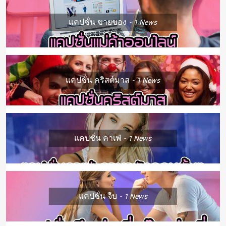
แคปชั่น ขายของ
1
News
แคปชั่น คริสต์มาส
1
News
แคปชั่น คาเฟ่
1
News
แคปชั่น จีบ
1
News