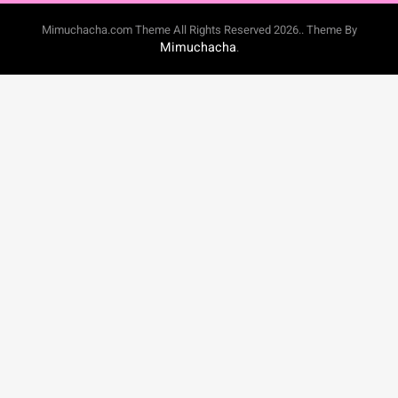
Mimuchacha.com Theme All Rights Reserved 2026.. Theme By
Mimuchacha
.