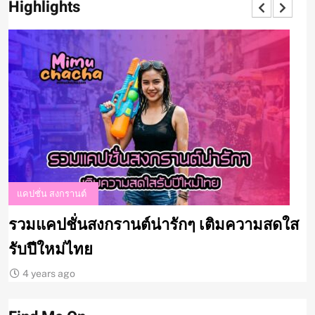
Highlights
ให้น่ารักให้รู้สึกอบอุ่น ไว้บอกรัก
แม่ให้ชุ่มฉ่ำใจ
คำอวยพร วันเกิด
8
แคปชั่นปล่อยปลา ไปวัดไม่ได้
บุญ ไปในใจคุณได้ปะ
แคปชั่น ทำบุญ
1
รวมแคปชั่นทำบุญ ความหมายดี
ใช้โพสต์หลังไปวัดแล้วอิ่มใจ
แคปชั่น ฝันดี
แคปชั่น เด็ด
แคปชั่น ทำบุญ
ส
แคปชั่นฝันดี ฝันดีก็สำคัญ แต่ถ้าฝันถึงกันมัน
แ
คงจะดี
2
รวมแคปชั่นสงกรานต์น่ารักๆ
4 years ago
เติมความสดใสรับปีใหม่ไทย
แคปชั่น สงกรานต์