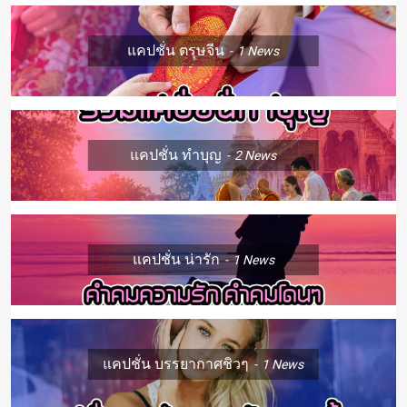
แคปชั่น ตรุษจีน
1
News
แคปชั่น ทำบุญ
2
News
แคปชั่น น่ารัก
1
News
แคปชั่น บรรยากาศชิวๆ
1
News