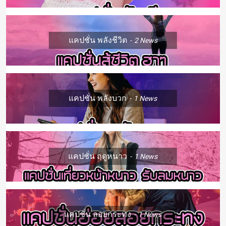
แคปชั่น พลังชีวิต
2
News
แคปชั่น พลังบวก
1
News
แคปชั่น ฤดูหนาว
1
News
แคปชั่น ลอยกระทง
1
News