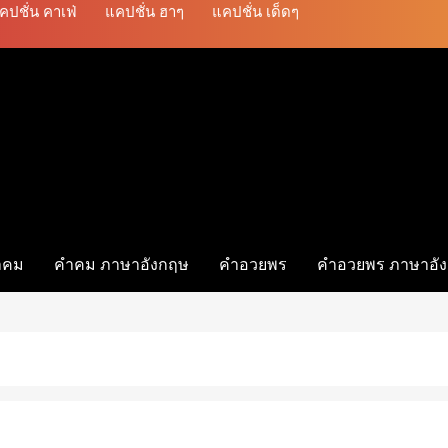
คปชั่น คาเฟ่
แคปชั่น ฮาๆ
แคปชั่น เด็ดๆ
OM
นๆ แคปชั่นเด็ด แคปชั่น ความหมายดีๆ
ำคม
คำคม ภาษาอังกฤษ
คำอวยพร
คำอวยพร ภาษาอั