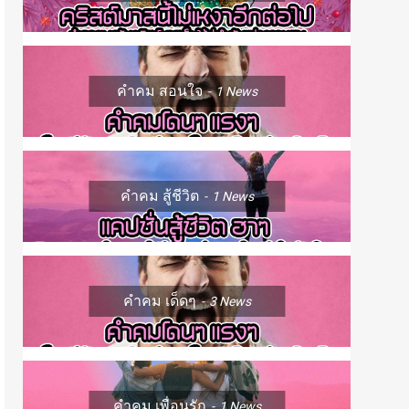
แคปชั่นปล่อยปลา ไปวัด
ไม่ได้บุญ ไปในใจคุณได้
ปะ
แคปชั่น ทำบุญ
คำคม สอนใจ
1
News
คำคม สู้ชีวิต
1
News
คำคม เด็ดๆ
3
News
คำคม เพื่อนรัก
1
News