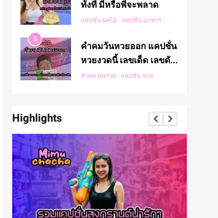
ทั้งที มีหรือพี่จะพลาด
แคปชั่น ผลไม้
แคปชั่น อาหาร
5
คำคมวันหวยออก แคปชั่น
หวยงวดนี้ เลขเด็ด เลขดัง
ต้องจัด
คำคม คนรวย
แคปชั่น หวย
6
แคปชั่นอั่งเปา ไม่จำเป็น
Highlights
ต้องให้อั่งเปา แค่กระซิบ
เบาๆ ว่ารักเราก็พอ
แคปชั่น ตรุษจีน
แคปชั่น ปีใหม่
7
อวยพรวันเกิดแม่ อวยพร
ยังไงให้น่ารักให้รู้สึกอบอุ่น
ไว้บอกรักแม่ให้ชุ่มฉ่ำใจ
คำอวยพร วันเกิด
8
แคปชั่นปล่อยปลา ไปวัด