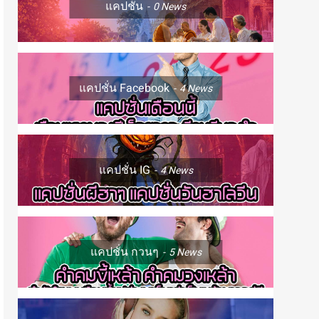
แคปชั่น
0
News
แคปชั่น Facebook
4
News
แคปชั่น IG
4
News
แคปชั่น กวนๆ
5
News