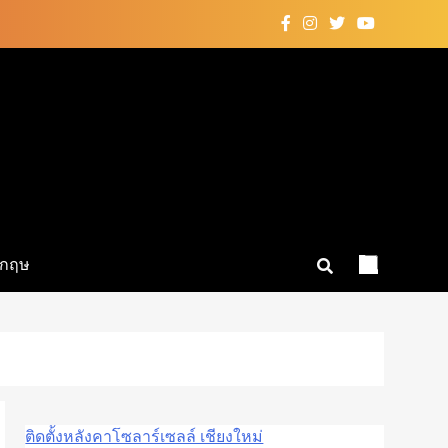
5
คำคมวันหวยออก แคปชั่น
หวยงวดนี้ เลขเด็ด เลขดัง
ต้องจัด
คำคม คนรวย
แคปชั่น หวย
6
แคปชั่นอั่งเปา ไม่จำเป็น
ต้องให้อั่งเปา แค่กระซิบ
เบาๆ ว่ารักเราก็พอ
แคปชั่น ตรุษจีน
แคปชั่น ปีใหม่
งกฤษ
7
อวยพรวันเกิดแม่ อวยพร
ยังไงให้น่ารักให้รู้สึกอบอุ่น
ไว้บอกรักแม่ให้ชุ่มฉ่ำใจ
คำอวยพร วันเกิด
8
แคปชั่นปล่อยปลา ไปวัด
ติดตั้งหลังคาโซลาร์เซลล์ เชียงใหม่