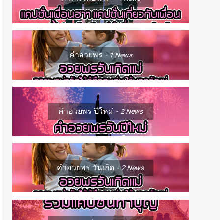
คำอวยพร
1
News
คำอวยพร ปีใหม่
2
News
คำอวยพร วันเกิด
2
News