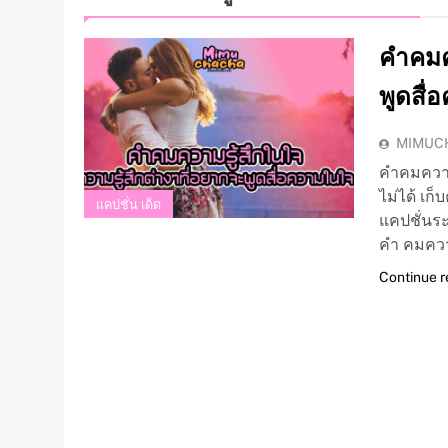
คําคมค
พูดสื
MIMUC
คําคมความ
ไม่ได้ เก
แคปชั่น เด็ด
แคปชั่นร
คํา คมคว
Continue 