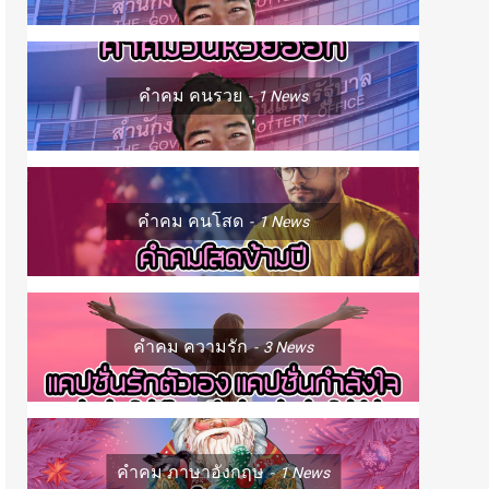
ทั้งที มีหรือพี่จะพลาด
แคปชั่น ผลไม้
แคปชั่น อาหาร
คำคม คนรวย
1
News
5
คำคมวันหวยออก แคปชั่น
หวยงวดนี้ เลขเด็ด เลขดัง
ต้องจัด
คำคม คนรวย
แคปชั่น หวย
คำคม คนโสด
1
News
6
แคปชั่นอั่งเปา ไม่จำเป็น
ต้องให้อั่งเปา แค่กระซิบ
เบาๆ ว่ารักเราก็พอ
แคปชั่น ตรุษจีน
แคปชั่น ปีใหม่
คำคม ความรัก
3
News
7
อวยพรวันเกิดแม่ อวยพร
ยังไงให้น่ารักให้รู้สึกอบอุ่น
ไว้บอกรักแม่ให้ชุ่มฉ่ำใจ
คำอวยพร วันเกิด
คำคม ภาษาอังกฤษ
1
News
8