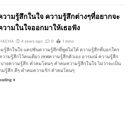
วามรู้สึกในใจ ความรู้สึกต่างๆที่อยากจะ
่อความในใจออกมาให้เธอฟัง
HACHA
4 years ago
0
1 mins
รู้สึกในใจ แคปชั่นความรู้สึกที่พูดไม่ได้ ความรู้สึกที่บอกใคร
็บความรู้สึกไว้คนเดียว เซฟความรู้สึกตัวเอง อารมณ์ ความรู้สึก
ะบายความรู้สึก คำคมโดนๆ คําคมความรู้สึกในใจ ไม่ว่าจะเป็น
ามรู้สึก ดีๆ คำคมความรัก คำคมโดนๆ
reading