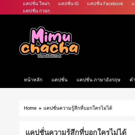
Skip
แคปชั่น ใหม่ๆ
แคปชั่น IG
แคปชั่น Facebook
แ
to
แคปชั่น กวนๆ
content
MIMUCHACHA.C
ใหม่ล่าสุด แคปชั่นโดนๆ แคปชั่นอ่อย แคปชั่นน่ารักกว
หน้าหลัก
แคปชั่น
แคปชั่น ภาษาอังกฤษ
ค
Home
แคปชั่นความรู้สึกที่บอกใครไม่ได้
แคปชั่นความรู้สึกที่บอกใครไม่ได้