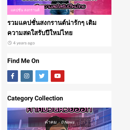
ไม่ได้บุญ ไปในใจคุณได้
แคปชั่น สงกรานต์
แคปชั่น ฝ
ปะ
แคปชั่น ทำบุญ
รวมแคปชั่นสงกรานต์น่ารักๆ เติม
แคปชั่
1
รวมแคปชั่นทำบุญ ความ
ความสดใสรับปีใหม่ไทย
ถึงกัน
หมายดี ใช้โพสต์หลังไป
4 years ago
4 year
วัดแล้วอิ่มใจ
แคปชั่น ทำบุญ
2
Find Me On
รวมแคปชั่นสงกรานต์น่า
รักๆ เติมความสดใสรับปี
ใหม่ไทย
แคปชั่น สงกรานต์
3
แคปชั่นฝันดี ฝันดีก็สำคัญ
Category Collection
แต่ถ้าฝันถึงกันมันคงจะดี
แคปชั่น ฝันดี
แคปชั่น เด็ด
คำคม
0
News
4
แคปชั่นทุเรียน หน้าทุเรียน