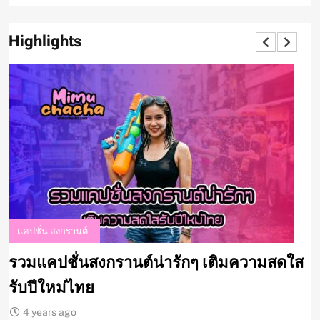
7
อวยพรวันเกิดแม่ อวยพรยังไง
Highlights
ให้น่ารักให้รู้สึกอบอุ่น ไว้บอกรัก
แม่ให้ชุ่มฉ่ำใจ
คำอวยพร วันเกิด
8
แคปชั่นปล่อยปลา ไปวัดไม่ได้
บุญ ไปในใจคุณได้ปะ
แคปชั่น ทำบุญ
1
รวมแคปชั่นทำบุญ ความหมายดี
ใช้โพสต์หลังไปวัดแล้วอิ่มใจ
แคปชั่น ฝันดี
แคปชั่น เด็ด
แคปชั่น ทำบุญ
ส
แคปชั่นฝันดี ฝันดีก็สำคัญ แต่ถ้าฝันถึงกันมัน
แ
คงจะดี
2
รวมแคปชั่นสงกรานต์น่ารักๆ
4 years ago