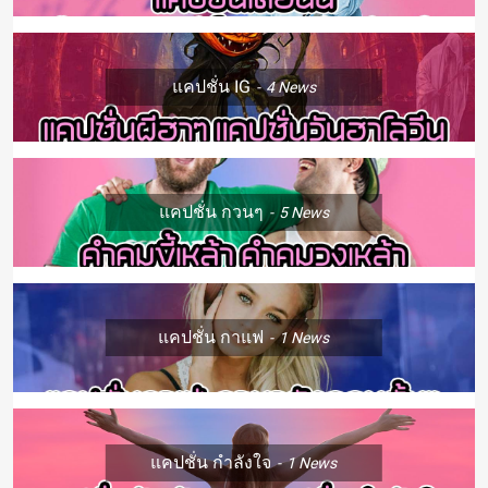
แคปชั่น IG
4
News
แคปชั่น กวนๆ
5
News
แคปชั่น กาแฟ
1
News
แคปชั่น กำลังใจ
1
News