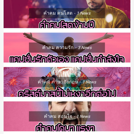
6
คำคม คนโสด
1
News
แคปชั่นอั่งเปา ไม่จำเป็นต้องให้
อั่งเปา แค่กระซิบเบาๆ ว่ารักเรา
ก็พอ
แคปชั่น ตรุษจีน
แคปชั่น ปีใหม่
คำคม ความรัก
3
News
7
อวยพรวันเกิดแม่ อวยพรยังไง
ให้น่ารักให้รู้สึกอบอุ่น ไว้บอกรัก
แม่ให้ชุ่มฉ่ำใจ
คำอวยพร วันเกิด
คำคม ภาษาอังกฤษ
1
News
8
แคปชั่นปล่อยปลา ไปวัดไม่ได้
บุญ ไปในใจคุณได้ปะ
คำคม สอนใจ
แคปชั่น ทำบุญ
1
News