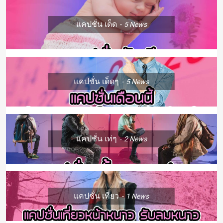
แคปชั่น เด็ด
5
News
แคปชั่น เด็ดๆ
5
News
แคปชั่น เท่ๆ
2
News
แคปชั่น เที่ยว
1
News