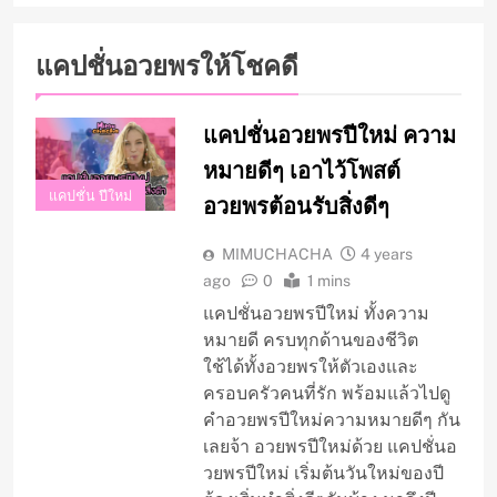
5
แคปชั่นอวยพรให้โชคดี
คำคมวันหวยออก แคปชั่นหวย
งวดนี้ เลขเด็ด เลขดัง ต้องจัด
แคปชั่นอวยพรปีใหม่ ความ
คำคม คนรวย
แคปชั่น หวย
หมายดีๆ เอาไว้โพสต์
6
แคปชั่น ปีใหม่
อวยพรต้อนรับสิ่งดีๆ
แคปชั่นอั่งเปา ไม่จำเป็นต้องให้
อั่งเปา แค่กระซิบเบาๆ ว่ารักเรา
MIMUCHACHA
4 years
ก็พอ
แคปชั่น ตรุษจีน
แคปชั่น ปีใหม่
ago
0
1 mins
แคปชั่นอวยพรปีใหม่ ทั้งความ
7
หมายดี ครบทุกด้านของชีวิต
อวยพรวันเกิดแม่ อวยพรยังไง
ใช้ได้ทั้งอวยพรให้ตัวเองและ
ให้น่ารักให้รู้สึกอบอุ่น ไว้บอกรัก
ครอบครัวคนที่รัก พร้อมแล้วไปดู
คำอวยพรปีใหม่ความหมายดีๆ กัน
แม่ให้ชุ่มฉ่ำใจ
คำอวยพร วันเกิด
เลยจ้า อวยพรปีใหม่ด้วย แคปชั่นอ
วยพรปีใหม่ เริ่มต้นวันใหม่ของปี
8