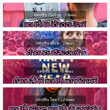
แคปชั่น เปิดร้าน
1
News
แคปชั่น เพื่อน
2
News
แคปชั่น โสด
2
News
แคปชั่น ใหม่ๆ
3
News