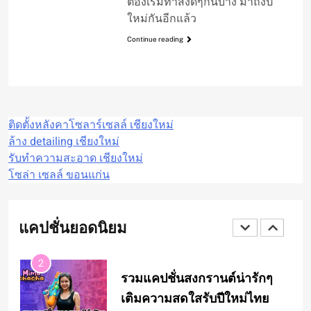
ต้องเริ่มทำสิ่งดีๆกันบ้าง มาถึงปี
แคปชั่นปล่อยปลา ไปวัดไม่ได้
ใหม่กันอีกแล้ว
บุญ ไปในใจคุณได้ปะ
Continue reading
แคปชั่น ทำบุญ
1
รวมแคปชั่นทำบุญ ความหมายดี
ใช้โพสต์หลังไปวัดแล้วอิ่มใจ
ติดตั้งหลังคาโซลาร์เซลล์ เชียงใหม่
แคปชั่น ทำบุญ
ล้าง detailing เชียงใหม่
รับทำความสะอาด เชียงใหม่
2
โซล่า เซลล์ ขอนแก่น
รวมแคปชั่นสงกรานต์น่ารักๆ
เติมความสดใสรับปีใหม่ไทย
แคปชั่นยอดนิยม
แคปชั่น สงกรานต์
3
แคปชั่นฝันดี ฝันดีก็สำคัญ แต่ถ้า
ฝันถึงกันมันคงจะดี