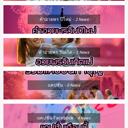
คำอวยพร ปีใหม่
2
News
คำอวยพร วันเกิด
2
News
แคปชั่น
0
News
แคปชั่น Facebook
4
News