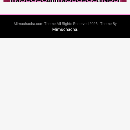
Mimuchacha.com Theme All Rights Reserved 2026.. Theme By
Mimuchacha
.