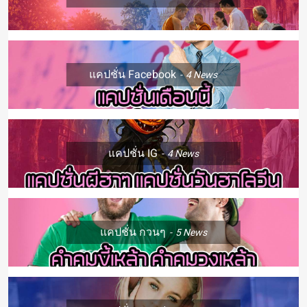
แคปชั่น Facebook
4
News
แคปชั่น IG
4
News
แคปชั่น กวนๆ
5
News