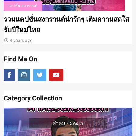
ใช้โพสต์หลังไปวัดแล้วอิ่มใจ
แคปชั่น ฝันดี
แคปชั่น เด็ด
แคปชั่น ทำบุญ
ส
แคปชั่นฝันดี ฝันดีก็สำคัญ แต่ถ้าฝันถึงกันมัน
แ
คงจะดี
2
รวมแคปชั่นสงกรานต์น่ารักๆ
4 years ago
เติมความสดใสรับปีใหม่ไทย
แคปชั่น สงกรานต์
Find Me On
3
แคปชั่นฝันดี ฝันดีก็สำคัญ แต่ถ้า
ฝันถึงกันมันคงจะดี
Category Collection
แคปชั่น ฝันดี
แคปชั่น เด็ด
4
แคปชั่นทุเรียน หน้าทุเรียนทั้งที
คำคม
0
News
มีหรือพี่จะพลาด