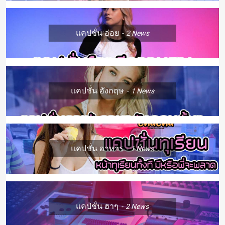
แคปชั่น อ่อย
2
News
แคปชั่น อังกฤษ
1
News
แคปชั่น อาหาร
1
News
แคปชั่น ฮาๆ
2
News