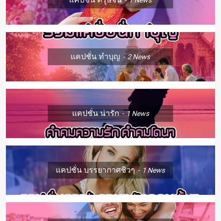
แคปชั่น ตรุษจีน
1
News
แคปชั่น ทำบุญ
2
News
แคปชั่น น่ารัก
1
News
แคปชั่น บรรยากาศชิวๆ
1
News