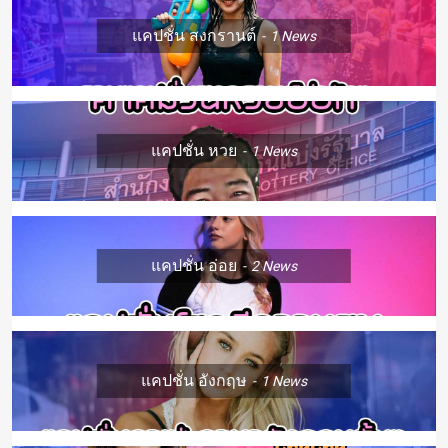
แคปชั่น สงกรานต์
1
News
แคปชั่น หวย
1
News
แคปชั่น อ่อย
2
News
แคปชั่น อังกฤษ
1
News