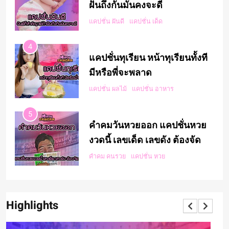
มีหรือพี่จะพลาด
แคปชั่น ผลไม้
แคปชั่น อาหาร
5
คำคมวันหวยออก แคปชั่นหวย
งวดนี้ เลขเด็ด เลขดัง ต้องจัด
คำคม คนรวย
แคปชั่น หวย
6
แคปชั่นอั่งเปา ไม่จำเป็นต้องให้
อั่งเปา แค่กระซิบเบาๆ ว่ารักเรา
ก็พอ
แคปชั่น ตรุษจีน
แคปชั่น ปีใหม่
7
อวยพรวันเกิดแม่ อวยพรยังไง
Highlights
ให้น่ารักให้รู้สึกอบอุ่น ไว้บอกรัก
แม่ให้ชุ่มฉ่ำใจ
คำอวยพร วันเกิด