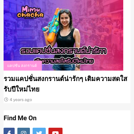
8
แคปชั่นปล่อยปลา ไปวัดไม่ได้
บุญ ไปในใจคุณได้ปะ
แคปชั่น ทำบุญ
1
รวมแคปชั่นทำบุญ ความหมายดี
ใช้โพสต์หลังไปวัดแล้วอิ่มใจ
แคปชั่น ฝันดี
แคปชั่น เด็ด
แคปชั่น ทำบุญ
ส
แคปชั่นฝันดี ฝันดีก็สำคัญ แต่ถ้าฝันถึงกันมัน
แ
คงจะดี
2
รวมแคปชั่นสงกรานต์น่ารักๆ
4 years ago
เติมความสดใสรับปีใหม่ไทย
แคปชั่น สงกรานต์
Find Me On
3