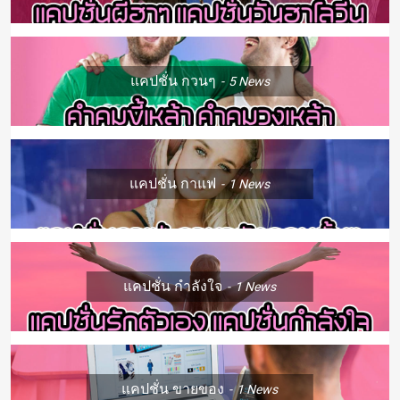
แคปชั่น กวนๆ
5
News
แคปชั่น กาแฟ
1
News
แคปชั่น กำลังใจ
1
News
แคปชั่น ขายของ
1
News