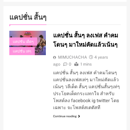
คำคม คนรวย
แคปชั่น หวย
แคปชั่น สั้นๆ
6
แคปชั่นอั่งเปา ไม่จำเป็นต้องให้
อั่งเปา แค่กระซิบเบาๆ ว่ารักเรา
แคปชั่น สั้นๆ ลงเฟส คำคม
ก็พอ
แคปชั่น เด็ดๆ
แคปชั่น ตรุษจีน
แคปชั่น ปีใหม่
โดนๆ มาใหม่คัดแล้วเน้นๆ
แคปชั่น เท่ๆ
7
MIMUCHACHA
4 years
อวยพรวันเกิดแม่ อวยพรยังไง
ago
0
1 mins
ให้น่ารักให้รู้สึกอบอุ่น ไว้บอกรัก
แคปชั่น สั้นๆ ลงเฟส คำคมโดนๆ
แคปชั่นลงเฟสเท่ๆ มาใหม่คัดแล้ว
แม่ให้ชุ่มฉ่ำใจ
คำอวยพร วันเกิด
เน้นๆ วลีเด็ด สั้นๆ แคปชั่นสั้นๆเท่ๆ
ประโยคเด็ดกระแทกใจ สำหรับ
8
โพสต์ลง facebook ig twitter โดย
แคปชั่นปล่อยปลา ไปวัดไม่ได้
เฉพาะ จะโพสต์สเตตัสที
บุญ ไปในใจคุณได้ปะ
Continue reading
แคปชั่น ทำบุญ